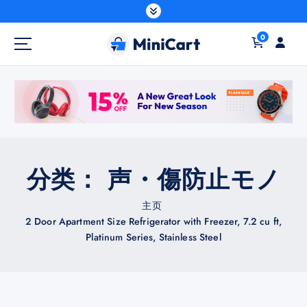
跳
到
内
0
容
分类：
声・傷防止モノ
主页
2 Door Apartment Size Refrigerator with Freezer, 7.2 cu ft,
Platinum Series, Stainless Steel