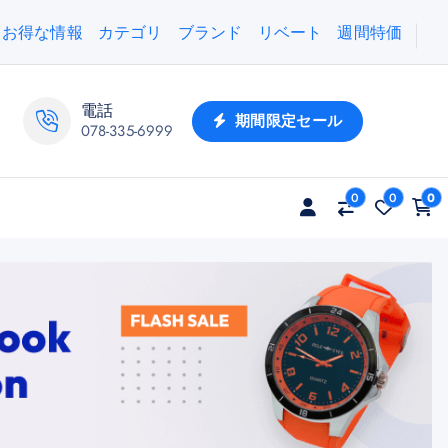
お得な情報
カテゴリ
ブランド
リベート
週間特価
電話
期間限定セール
078-335-6999
0
0
0