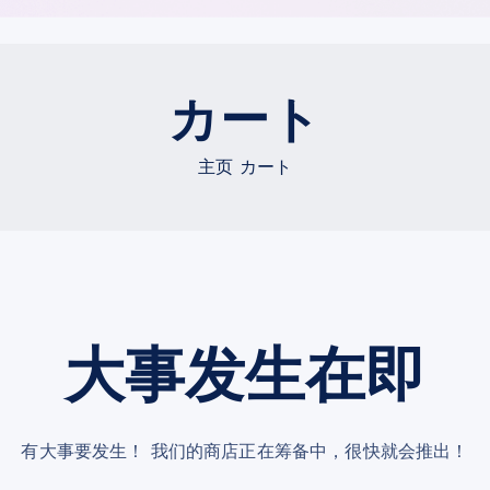
カート
主页
カート
大事发生在即
有大事要发生！ 我们的商店正在筹备中，很快就会推出！